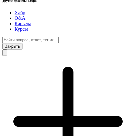
другие проекты хабра
Хабр
Q&A
Карьера
Курсы
Закрыть