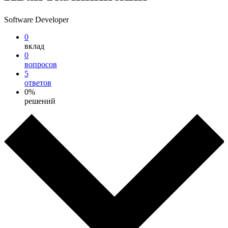
Software Developer
0
вклад
0
вопросов
5
ответов
0%
решений