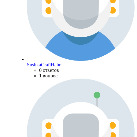
SushkaCraftHabr
0 ответов
1 вопрос