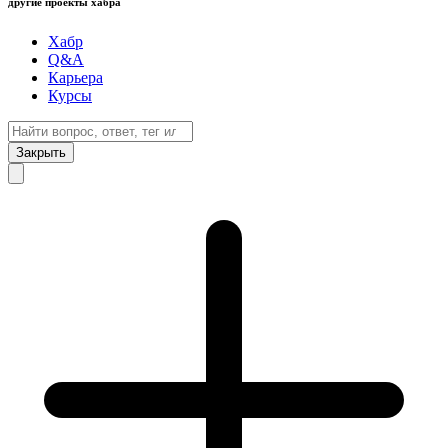
другие проекты хабра
Хабр
Q&A
Карьера
Курсы
Закрыть