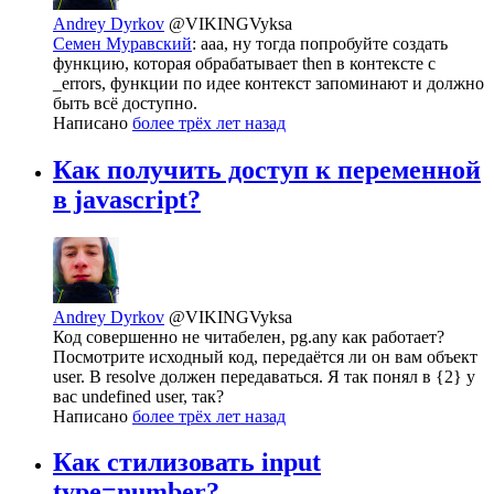
Andrey Dyrkov
@VIKINGVyksa
Семен Муравский
: ааа, ну тогда попробуйте создать
функцию, которая обрабатывает then в контексте c
_errors, функции по идее контекст запоминают и должно
быть всё доступно.
Написано
более трёх лет назад
Как получить доступ к переменной
в javascript?
Andrey Dyrkov
@VIKINGVyksa
Код совершенно не читабелен, pg.any как работает?
Посмотрите исходный код, передаётся ли он вам объект
user. В resolve должен передаваться. Я так понял в {2} у
вас undefined user, так?
Написано
более трёх лет назад
Как стилизовать input
type=number?