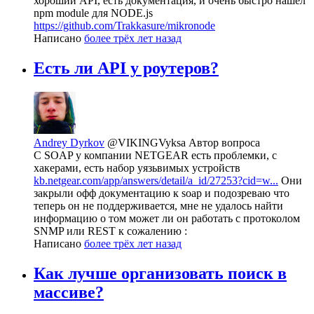
хороший API, есть документация, и очень быстро нашёл
npm module для NODE.js
https://github.com/Trakkasure/mikronode
Написано
более трёх лет назад
Есть ли API у роутеров?
Andrey Dyrkov
@VIKINGVyksa
Автор вопроса
С SOAP у компании NETGEAR есть проблемки, с
хакерами, есть набор уязьвимых устройств
kb.netgear.com/app/answers/detail/a_id/27253?cid=w...
Они
закрыли офф документацию к soap и подозреваю что
теперь он не поддерживается, мне не удалось найти
информацию о том может ли он работать с протоколом
SNMP или REST к сожалению :
Написано
более трёх лет назад
Как лучше организовать поиск в
массиве?