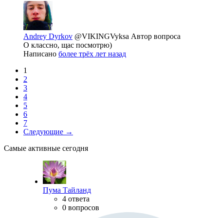
Andrey Dyrkov
@VIKINGVyksa
Автор вопроса
О классно, щас посмотрю)
Написано
более трёх лет назад
1
2
3
4
5
6
7
Следующие →
Самые активные сегодня
Пума Тайланд
4 ответа
0 вопросов