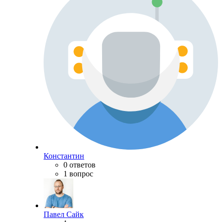
Константин
0 ответов
1 вопрос
Павел Сайк