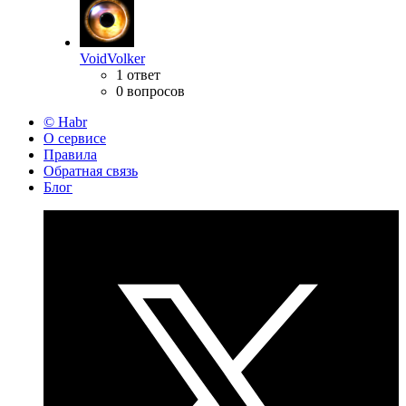
VoidVolker
1 ответ
0 вопросов
© Habr
О сервисе
Правила
Обратная связь
Блог