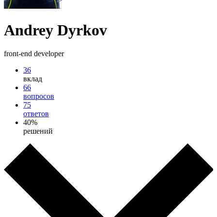
Andrey Dyrkov
front-end developer
36
вклад
66
вопросов
75
ответов
40%
решений