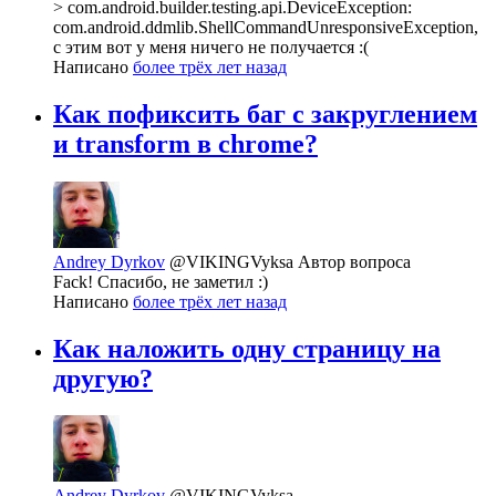
> com.android.builder.testing.api.DeviceException:
com.android.ddmlib.ShellCommandUnresponsiveException,
с этим вот у меня ничего не получается :(
Написано
более трёх лет назад
Как пофиксить баг с закруглением
и transform в chrome?
Andrey Dyrkov
@VIKINGVyksa
Автор вопроса
Fack! Спасибо, не заметил :)
Написано
более трёх лет назад
Как наложить одну страницу на
другую?
Andrey Dyrkov
@VIKINGVyksa