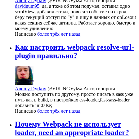
Andrey Dyrkov
@VIKINGVyksa
Автор вопроса
davidnum95
, да, я тоже об этом подумал, оставил одно
scrolView, добавил стики, повесил событие на скрол,
беру текущий отступ по "y" и ищу в данных от onLoaout
какая секция сейчас активна. Работает хорошо, быстро к
моему удивлению.
Написано
более трёх лет назад
Как настроить webpack resolve-url-
plugin правильно?
Andrey Dyrkov
@VIKINGVyksa
Автор вопроса
Можно поступить по другому, просто писать в sass уже
путь как в build, в настройках css-loader,fast-sass-loader
добавить url:false;
Написано
более трёх лет назад
Почему Webpack не использует
loader, need an appropriate loader?