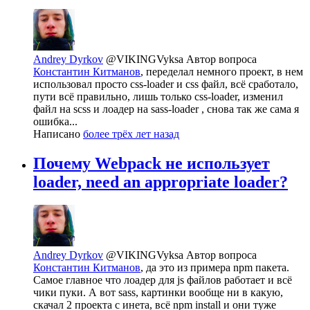
Andrey Dyrkov
@VIKINGVyksa
Автор вопроса
Константин Китманов
, переделал немного проект, в нем
использовал просто css-loader и css файл, всё сработало,
пути всё правильно, лишь только css-loader, изменил
файл на scss и лоадер на sass-loader , снова так же сама я
ошибка...
Написано
более трёх лет назад
Почему Webpack не использует
loader, need an appropriate loader?
Andrey Dyrkov
@VIKINGVyksa
Автор вопроса
Константин Китманов
, да это из примера npm пакета.
Самое главное что лоадер для js файлов работает и всё
чики пуки. А вот sass, картинки вообще ни в какую,
скачал 2 проекта с инета, всё npm install и они туже