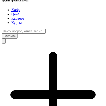
другие проекты хабра
Хабр
Q&A
Карьера
Курсы
Закрыть