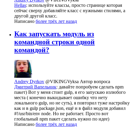
Hellas
: используйте классы, просто странице которая
сейчас сверху добавляйте класс с нужными стилями, а
другой другой класс.
Написано
более трёх лет назад
Как запускать модуль из
командной строки одной
командой?
Andrey Dyrkov
@VIKINGVyksa
Автор вопроса
Дмитрий Вапельник
: давайте попробуем сделать npm
пакет) Вот у меня стоит gulp, я его запускаю излюбого
места ( конечно выкидывает ошибку что нету
локального gulp, но не суть), я повторил туже настройку
как и в gulp package.json, ещё и в файл модуля добавил
#!/usr/bin/env node. Но не работает. Просто вот
глобальный npm пакет сделать нужно по идее)
Написано
более трёх лет назад