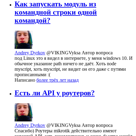
Как запускать модуль из
командной строки одной
командой?
Andrey Dyrkov
@VIKINGVyksa
Автор вопроса
под Linux это я видел в интернете, у меня windows 10. И
обычное указание path ничего не даёт. Хоть node
myscript, хоть myscript, не видит он его даже с путями
прописанными :(
Написано
более трёх лет назад
Есть ли API у роутеров?
Andrey Dyrkov
@VIKINGVyksa
Автор вопроса
Спасибо) Роутеры mikrotik действительно имеют