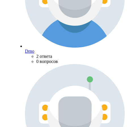
Drno
2 ответа
0 вопросов