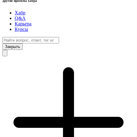
другие проекты хабра
Хабр
Q&A
Карьера
Курсы
Закрыть