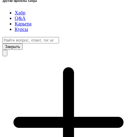
другие проекты хабра
Хабр
Q&A
Карьера
Курсы
Закрыть