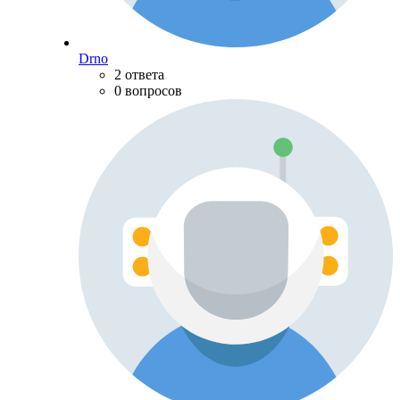
Drno
2 ответа
0 вопросов