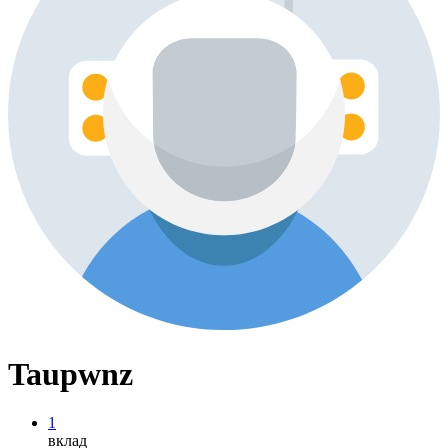
Taupwnz
1
вклад