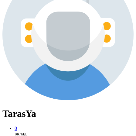
TarasYa
0
вклад