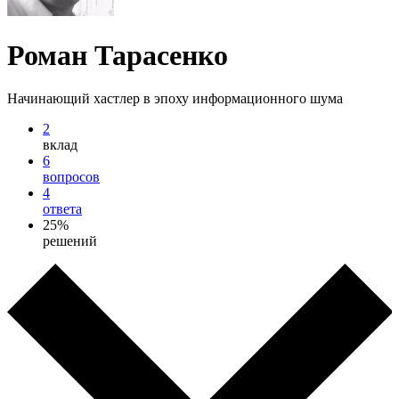
Роман Тарасенко
Начинающий хастлер в эпоху информационного шума
2
вклад
6
вопросов
4
ответа
25%
решений