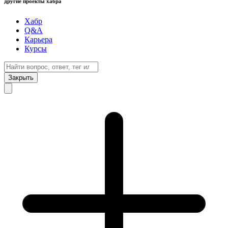
другие проекты хабра
Хабр
Q&A
Карьера
Курсы
Закрыть