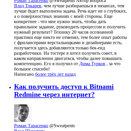
Роман Тарасенко
@Sweatpents
Автор вопроса
Влад Токарев
, чем лучше разбираешься в нюансах, тем
лучше будет выполнена задача. Речь идет не о глубоких,
а о поверхностных знаниях с моей стороны. Еще
конкретнее - что мне нужно знать, чтобы дать
правильное задание, руководить процессом и получить
нужный результат? Технику 20 часов осознанной
практики еще никто не отменял, тем более опыт работы
с фрилансерами верстальищками и дизайнерами есть,
получается здесь добавляются только бек-енд
разработчики. На тостере я хотел получить совет, в
каком направлении двигаться, чтобы далее повышать
компетенцию. Его я получил от
Дима Турков
, за что
большое спасибо!
Написано
более трёх лет назад
Как получить доступ к Bitnami
Redmine через интернет?
Роман Тарасенко
@Sweatpents
Влад Шакуров
: