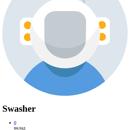
Swasher
0
вклад