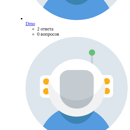
Drno
2 ответа
0 вопросов