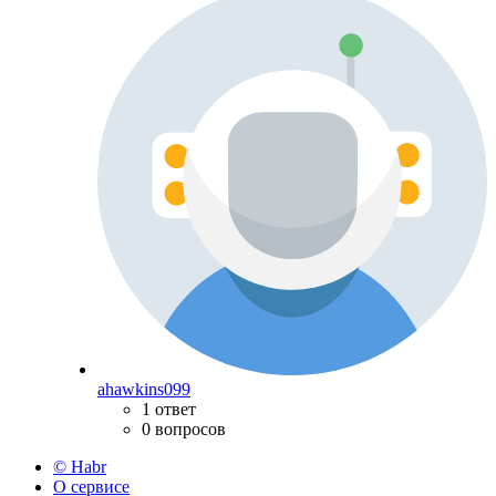
ahawkins099
1 ответ
0 вопросов
© Habr
О сервисе