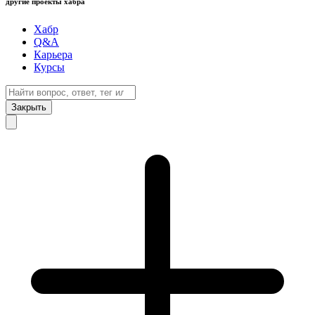
другие проекты хабра
Хабр
Q&A
Карьера
Курсы
Закрыть