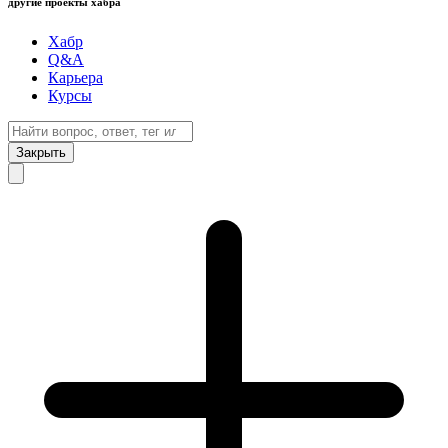
другие проекты хабра
Хабр
Q&A
Карьера
Курсы
Закрыть