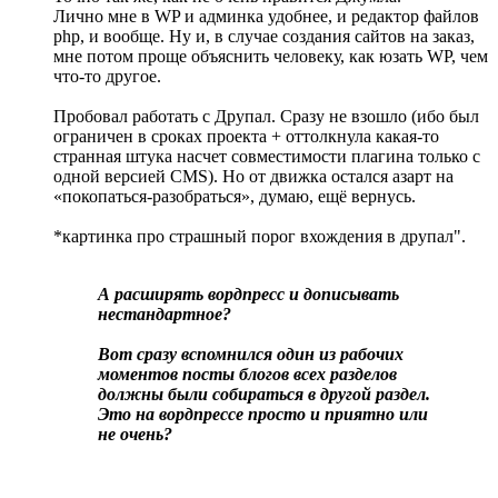
Лично мне в WP и админка удобнее, и редактор файлов
php, и вообще. Ну и, в случае создания сайтов на заказ,
мне потом проще объяснить человеку, как юзать WP, чем
что-то другое.
Пробовал работать с Друпал. Сразу не взошло (ибо был
ограничен в сроках проекта + оттолкнула какая-то
странная штука насчет совместимости плагина только с
одной версией CMS). Но от движка остался азарт на
«покопаться-разобраться», думаю, ещё вернусь.
*картинка про страшный порог вхождения в друпал".
А расширять вордпресс и дописывать
нестандартное?
Вот сразу вспомнился один из рабочих
моментов посты блогов всех разделов
должны были собираться в другой раздел.
Это на вордпрессе просто и приятно или
не очень?