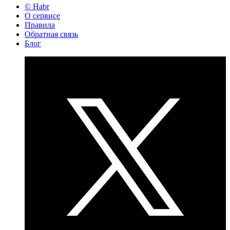
© Habr
О сервисе
Правила
Обратная связь
Блог