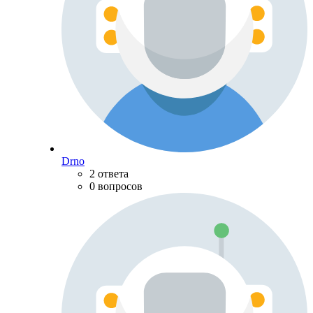
Drno
2 ответа
0 вопросов