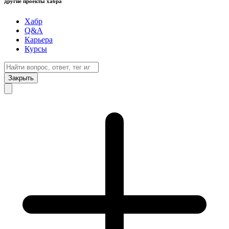
другие проекты хабра
Хабр
Q&A
Карьера
Курсы
Закрыть