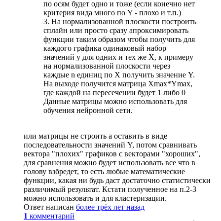
по осям будет одно и тоже (если конечно нет
критерия вида много по Y - плохо и т.п.)
3. На нормализованной плоскости построить
сплайн или просто сразу апроксимировать
функции таким образом чтобы получить для
каждого графика одинаковый набор
значений y для одних и тех же X, к примеру
на нормализованной плоскости через
каждые n единиц по X получить значение Y.
На выходе получится матрица Xmax*Ymax,
где каждой на пересечении будет 1 либо 0
Данные матрицы можно использовать для
обучения нейронной сети.
или матрицы не строить а оставить в виде
последовательности значений Y, потом сравнивать
вектора "плохих" графиков с векторами "хороших",
для сравнения можно будет использовать все что в
голову взбредет, то есть любые математические
функции, какая ни будь даст достаточно статистически
различимый результат. Кстати полученное на п.2-3
можно использовать и для кластеризации.
Ответ написан
более трёх лет назад
1
комментарий