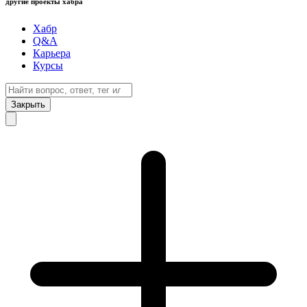
другие проекты хабра
Хабр
Q&A
Карьера
Курсы
Закрыть