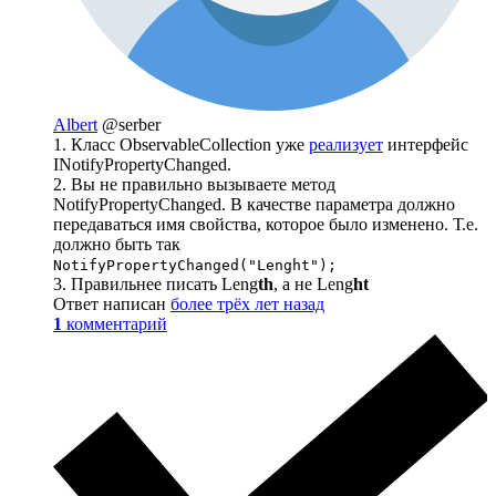
Albert
@serber
1. Класс ObservableCollection уже
реализует
интерфейс
INotifyPropertyChanged.
2. Вы не правильно вызываете метод
NotifyPropertyChanged. В качестве параметра должно
передаваться имя свойства, которое было изменено. Т.е.
должно быть так
NotifyPropertyChanged("Lenght");
3. Правильнее писать Leng
th
, а не Leng
ht
Ответ написан
более трёх лет назад
1
комментарий