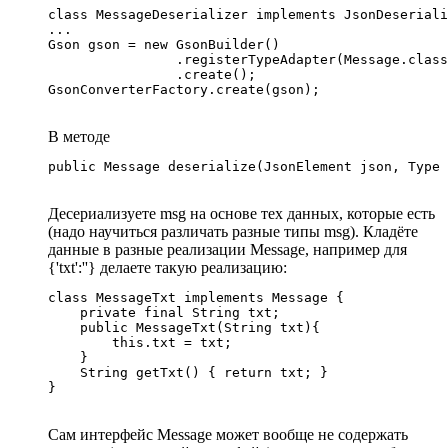
class MessageDeserializer implements JsonDeseriali
...

Gson gson = new GsonBuilder()

                .registerTypeAdapter(Message.class
                .create();

GsonConverterFactory.create(gson);
В методе
public Message deserialize(JsonElement json, Type 
Десериализуете msg на основе тех данных, которые есть
(надо научиться различать разные типы msg). Кладёте
данные в разные реализации Message, например для
{'txt':''} делаете такую реализацию:
class MessageTxt implements Message {

    private final String txt;

    public MessageTxt(String txt){

        this.txt = txt;

    }

    String getTxt() { return txt; }

}
Сам интерфейс Message может вообще не содержать