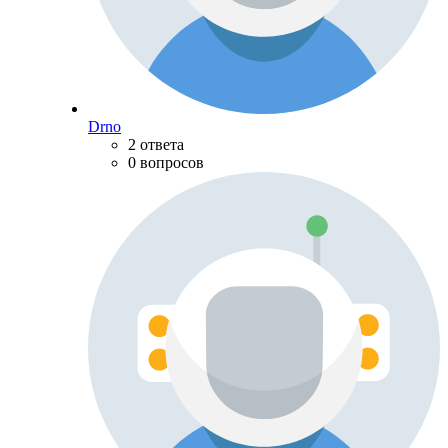
Drno
2 ответа
0 вопросов