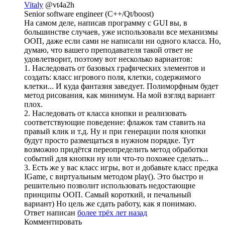
Vitaly
@vt4a2h
Senior software engineer (C++/Qt/boost)
На самом деле, написав программу с GUI вы, в
большинстве случаев, уже использовали все механизмы
ООП, даже если сами не написали ни одного класса. Но,
думаю, что вашего преподавателя такой ответ не
удовлетворит, поэтому вот несколько вариантов:
1. Наследовать от базовых графических элементов и
создать: класс игрового поля, клетки, содержимого
клетки... И куда фантазия заведует. Полиморфным будет
метод рисования, как минимум. На мой взгляд вариант
плох.
2. Наследовать от класса кнопки и реализовать
соответствующие поведение: флажок там ставить на
правый клик и т.д. Ну и при генерации поля кнопки
будут просто размещаться в нужном порядке. Тут
возможно придётся переопределить метод обработки
событий для кнопки ну или что-то похожее сделать...
3. Есть же у вас класс игры, вот и добавьте класс предка
IGame, с виртуальным методом play(). Это быстро и
решительно позволит использовать недостающие
принципы ООП. Самый короткий, и печальный
вариант) Но цель же сдать работу, как я понимаю.
Ответ написан
более трёх лет назад
Комментировать