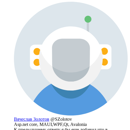
Вячеслав Золотов
@SZolotov
Asp.net core, MAUI,WPF,Qt, Avalonia
К предыдущему ответу я бы еще добавил что в