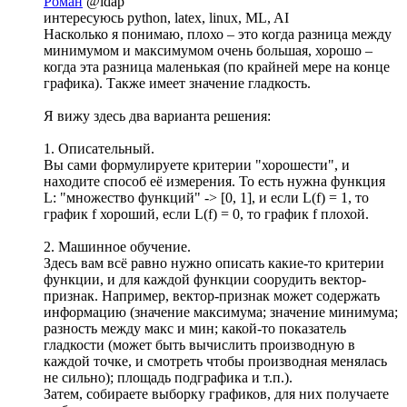
Роман
@idap
интересуюсь python, latex, linux, ML, AI
Насколько я понимаю, плохо – это когда разница между
минимумом и максимумом очень большая, хорошо –
когда эта разница маленькая (по крайней мере на конце
графика). Также имеет значение гладкость.
Я вижу здесь два варианта решения:
1. Описательный.
Вы сами формулируете критерии "хорошести", и
находите способ её измерения. То есть нужна функция
L: "множество функций" -> [0, 1], и если L(f) = 1, то
график f хороший, если L(f) = 0, то график f плохой.
2. Машинное обучение.
Здесь вам всё равно нужно описать какие-то критерии
функции, и для каждой функции соорудить вектор-
признак. Например, вектор-признак может содержать
информацию (значение максимума; значение минимума;
разность между макс и мин; какой-то показатель
гладкости (может быть вычислить производную в
каждой точке, и смотреть чтобы производная менялась
не сильно); площадь подграфика и т.п.).
Затем, собираете выборку графиков, для них получаете