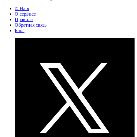
© Habr
О сервисе
Правила
Обратная связь
Блог