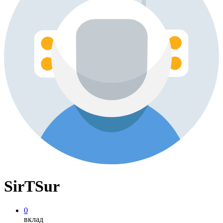
SirTSur
0
вклад