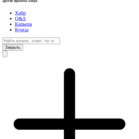
другие проекты хабра
Хабр
Q&A
Карьера
Курсы
Закрыть