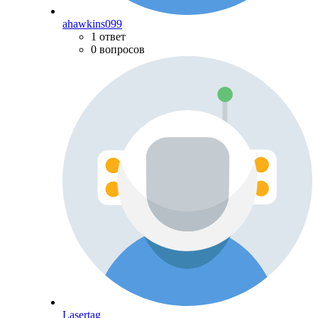
ahawkins099
1 ответ
0 вопросов
Lasertag