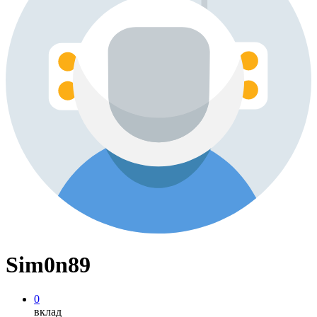
Sim0n89
0
вклад