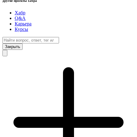
другие проекты хабра
Хабр
Q&A
Карьера
Курсы
Закрыть