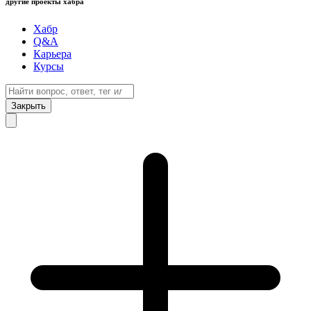
другие проекты хабра
Хабр
Q&A
Карьера
Курсы
Закрыть