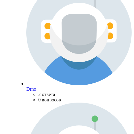
Drno
2 ответа
0 вопросов