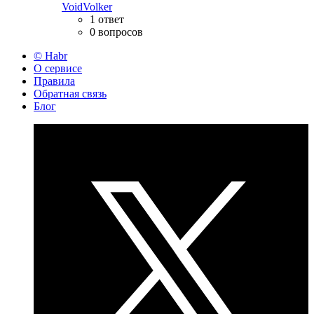
VoidVolker
1 ответ
0 вопросов
© Habr
О сервисе
Правила
Обратная связь
Блог