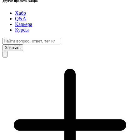
другие проекты хабра
Хабр
Q&A
Карьера
Курсы
Закрыть