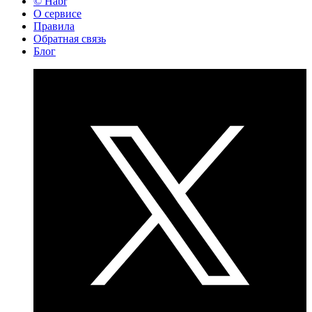
© Habr
О сервисе
Правила
Обратная связь
Блог