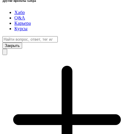
другие проекты хабра
Хабр
Q&A
Карьера
Курсы
Закрыть