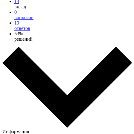
13
вклад
0
вопросов
19
ответов
53%
решений
Информация