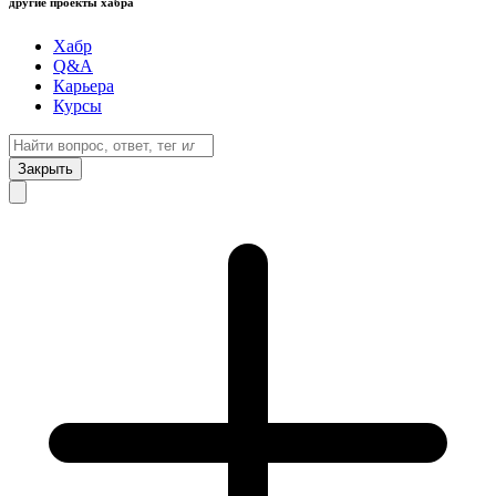
другие проекты хабра
Хабр
Q&A
Карьера
Курсы
Закрыть