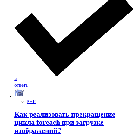
4
ответа
PHP
Как реализовать прекращение
цикла foreach при загрузке
изображений?