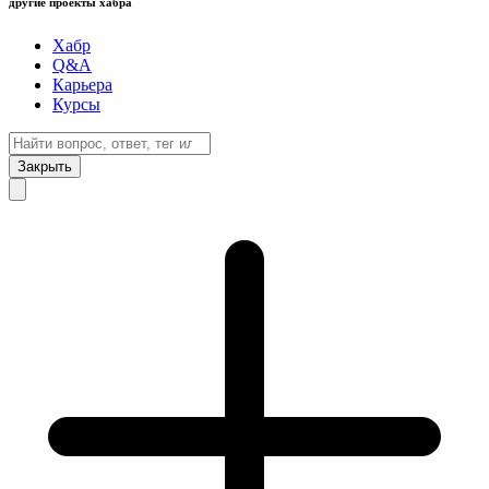
другие проекты хабра
Хабр
Q&A
Карьера
Курсы
Закрыть