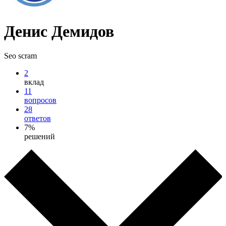
Денис Демидов
Seo scram
2
вклад
11
вопросов
28
ответов
7%
решений