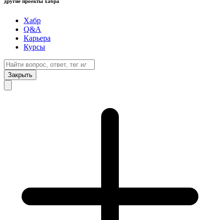
другие проекты хабра
Хабр
Q&A
Карьера
Курсы
Закрыть