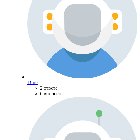
Drno
2 ответа
0 вопросов