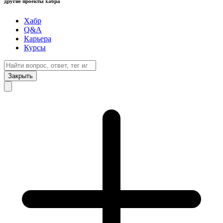
другие проекты хабра
Хабр
Q&A
Карьера
Курсы
Закрыть