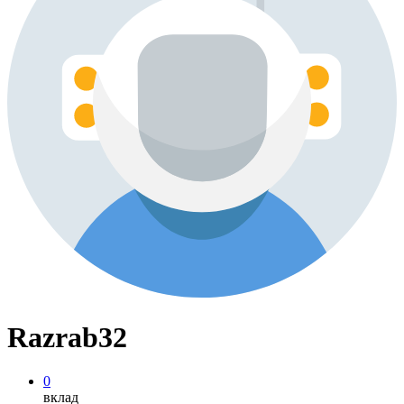
Razrab32
0
вклад