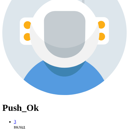
Push_Ok
3
вклад