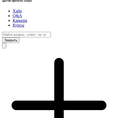
другие проекты хабра
Хабр
Q&A
Карьера
Курсы
Закрыть