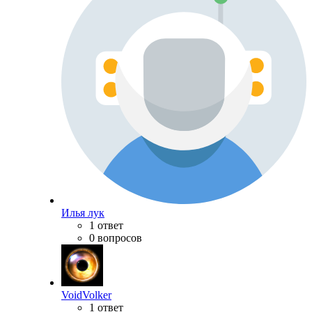
Илья лук
1 ответ
0 вопросов
VoidVolker
1 ответ