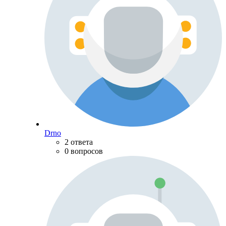
Drno
2 ответа
0 вопросов