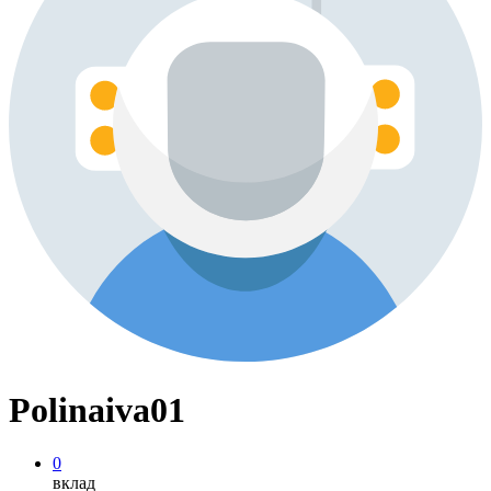
Polinaiva01
0
вклад