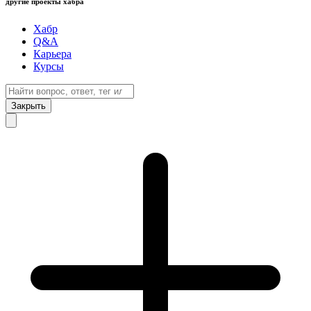
другие проекты хабра
Хабр
Q&A
Карьера
Курсы
Закрыть