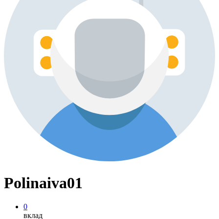
Polinaiva01
0
вклад