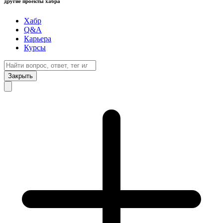
другие проекты хабра
Хабр
Q&A
Карьера
Курсы
Закрыть