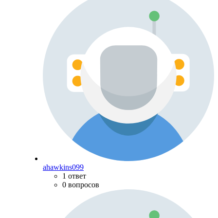
ahawkins099
1 ответ
0 вопросов