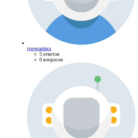
rvregraphics
5 ответов
0 вопросов