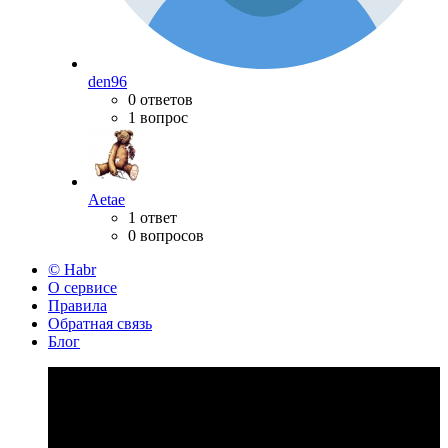
den96
0 ответов
1 вопрос
Aetae
1 ответ
0 вопросов
© Habr
О сервисе
Правила
Обратная связь
Блог