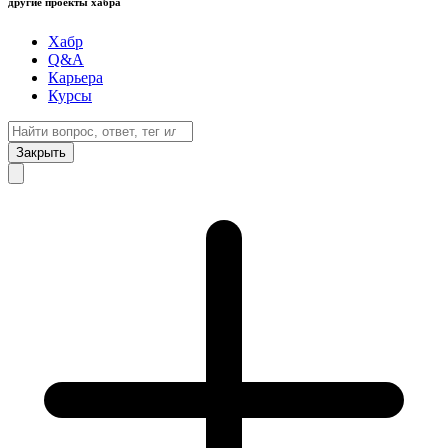
другие проекты хабра
Хабр
Q&A
Карьера
Курсы
Закрыть