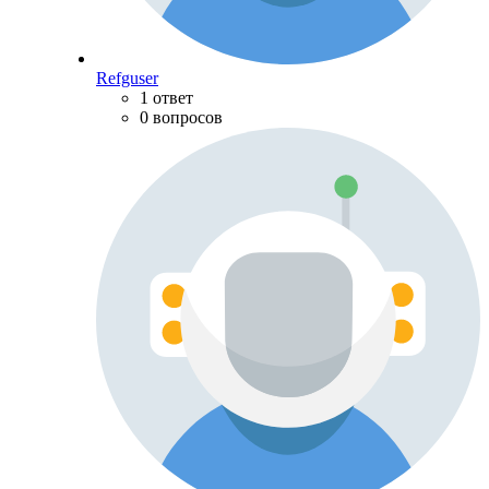
Refguser
1 ответ
0 вопросов