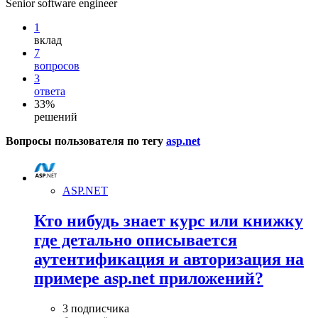
Senior software engineer
1
вклад
7
вопросов
3
ответа
33%
решений
Вопросы пользователя по тегу
asp.net
ASP.NET
Кто нибудь знает курс или книжку
где детально описывается
аутентификация и авторизация на
примере asp.net приложений?
3 подписчика