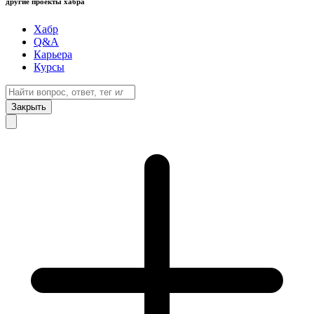
другие проекты хабра
Хабр
Q&A
Карьера
Курсы
Закрыть