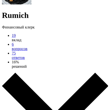
Rumich
Финансовый клерк
19
вклад
6
вопросов
75
ответов
16%
решений