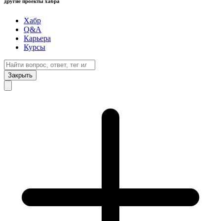
другие проекты хабра
Хабр
Q&A
Карьера
Курсы
Закрыть