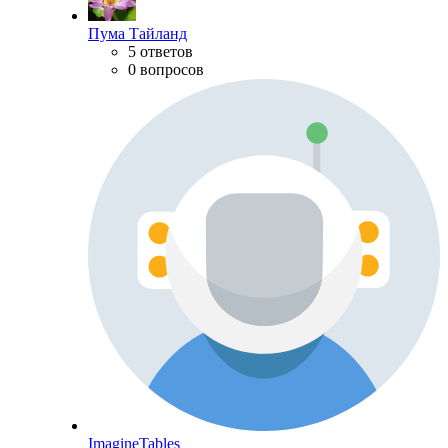
Пума Тайланд
5 ответов
0 вопросов
ImagineTables