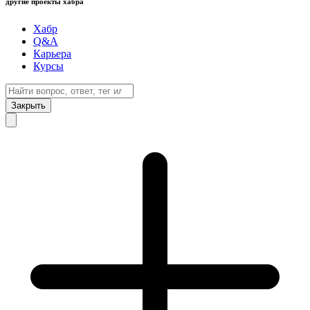
другие проекты хабра
Хабр
Q&A
Карьера
Курсы
Закрыть