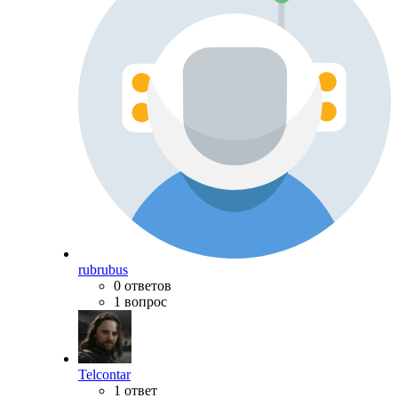
rubrubus
0 ответов
1 вопрос
Telcontar
1 ответ