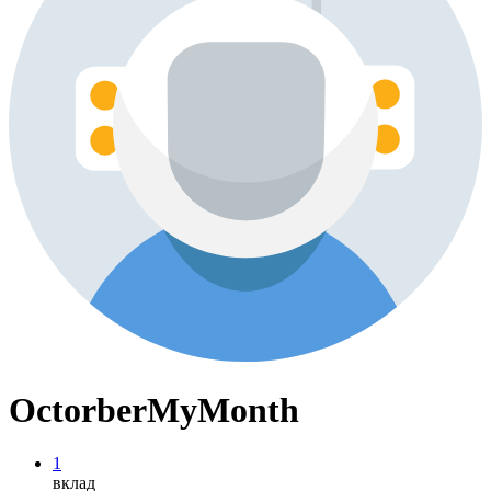
OctorberMyMonth
1
вклад