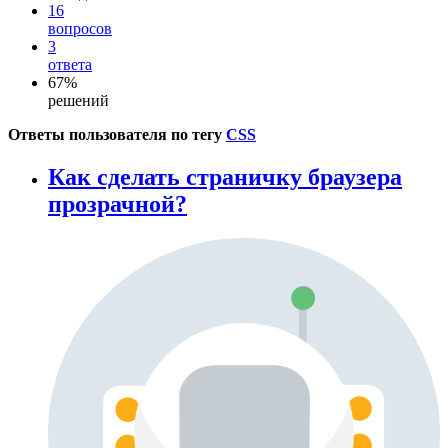
16
вопросов
3
ответа
67%
решений
Ответы пользователя по тегу
CSS
Как сделать страничку браузера
прозрачной?