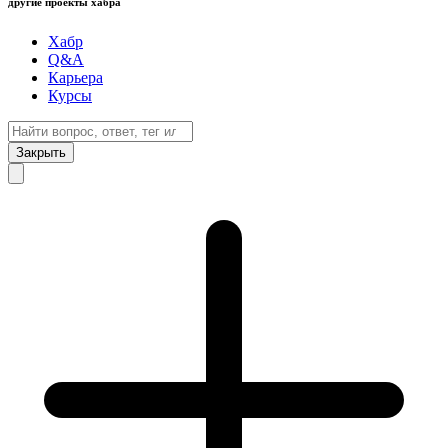
другие проекты хабра
Хабр
Q&A
Карьера
Курсы
Закрыть