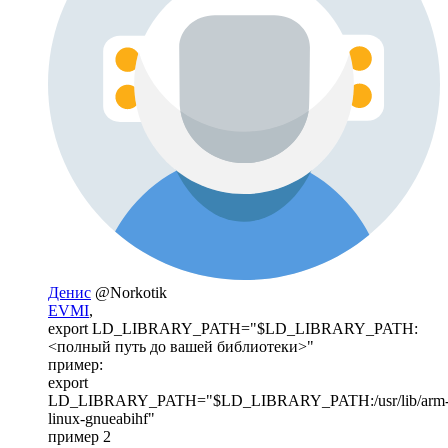
Денис
@Norkotik
EVMI
,
export LD_LIBRARY_PATH="$LD_LIBRARY_PATH:
<полный путь до вашей библиотеки>"
пример:
export
LD_LIBRARY_PATH="$LD_LIBRARY_PATH:/usr/lib/arm
linux-gnueabihf"
пример 2