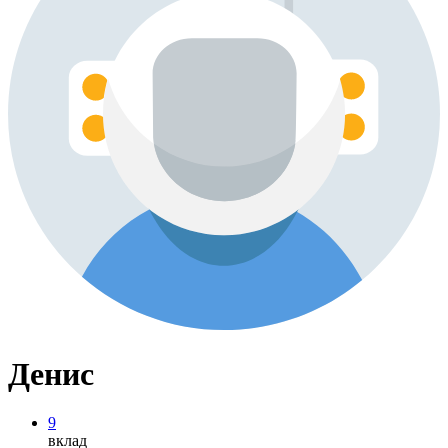
Денис
9
вклад