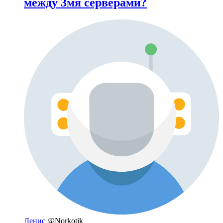
между 3мя серверами?
Денис
@Norkotik