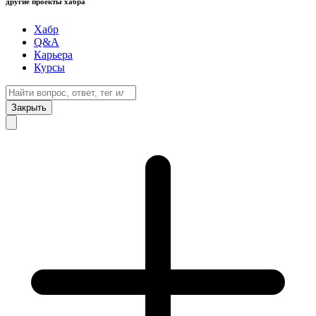
другие проекты хабра
Хабр
Q&A
Карьера
Курсы
Закрыть