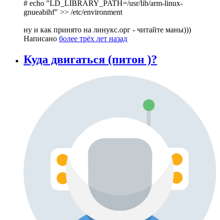
# echo "LD_LIBRARY_PATH=/usr/lib/arm-linux-
gnueabihf" >> /etc/environment
ну и как принято на линукс.орг - читайте маны)))
Написано
более трёх лет назад
Куда двигаться (питон )?