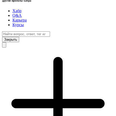
другие проекты хабра
Хабр
Q&A
Карьера
Курсы
Закрыть