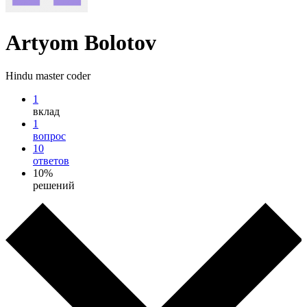
Artyom Bolotov
Hindu master coder
1
вклад
1
вопрос
10
ответов
10%
решений