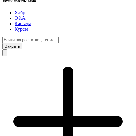
другие проекты хабра
Хабр
Q&A
Карьера
Курсы
Закрыть