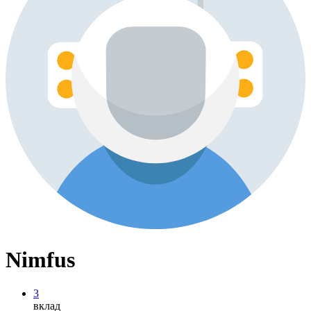
Nimfus
3
вклад