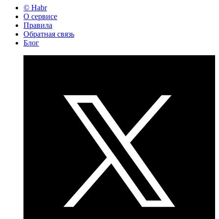
© Habr
О сервисе
Правила
Обратная связь
Блог