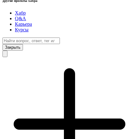
другие проекты хабра
Хабр
Q&A
Карьера
Курсы
Закрыть