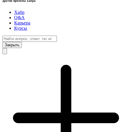
другие проекты хабра
Хабр
Q&A
Карьера
Курсы
Закрыть