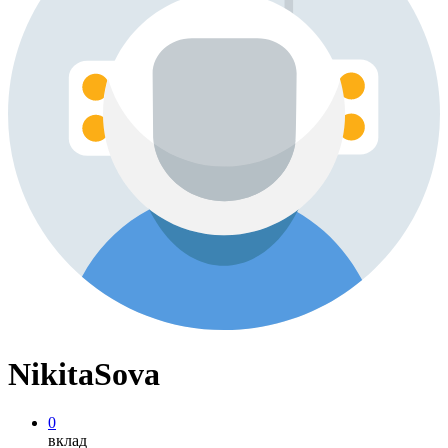
NikitaSova
0
вклад