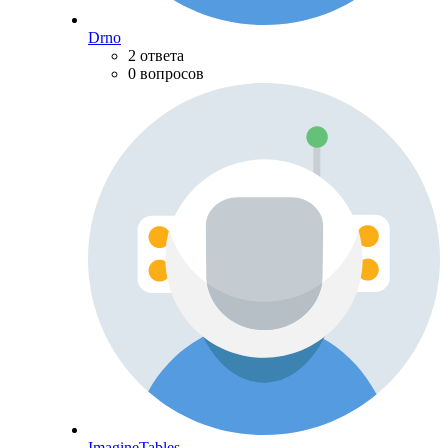
Drno
2 ответа
0 вопросов
ImagineTables