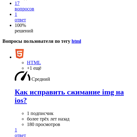
17
вопросов
1
ответ
100%
решений
Вопросы пользователя по тегу
html
HTML
+1 ещё
Средний
Как исправить сжимание img на
ios?
1 подписчик
более трёх лет назад
180 просмотров
1
ответ