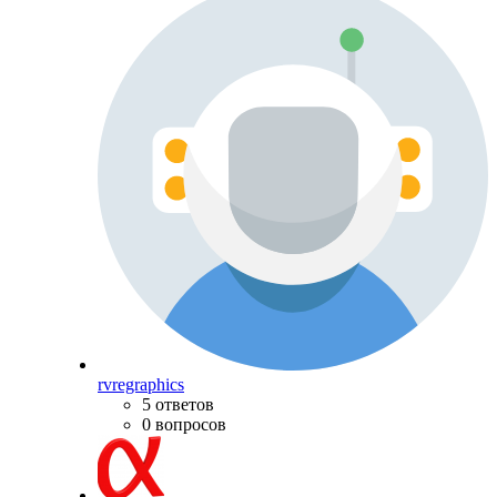
rvregraphics
5 ответов
0 вопросов