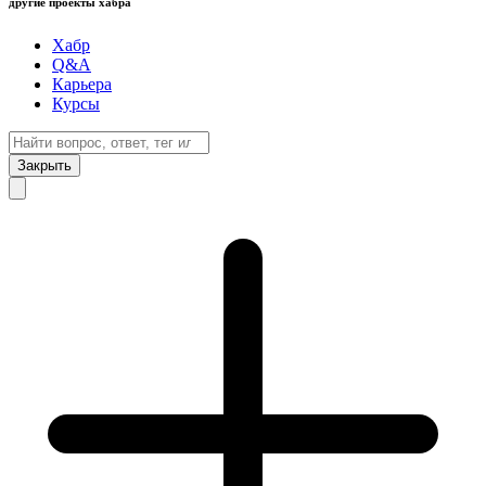
другие проекты хабра
Хабр
Q&A
Карьера
Курсы
Закрыть