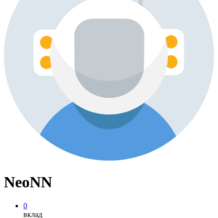
NeoNN
0
вклад