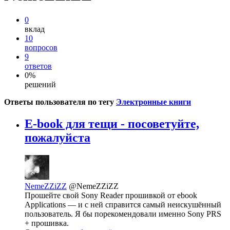
0
вклад
10
вопросов
9
ответов
0%
решений
Ответы пользователя по тегу
Электронные книги
E-book для тещи - посоветуйте,
пожалуйста
NemeZZiZZ
@NemeZZiZZ
Прошейте свой Sony Reader прошивкой от ebook
Applications — и с ней справится самый неискушённый
пользователь. Я бы порекомендовали именно Sony PRS
+ прошивка.