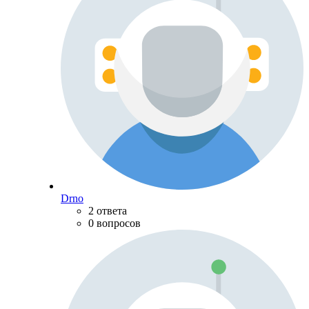
Drno
2 ответа
0 вопросов