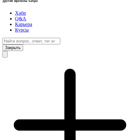
другие проекты хабра
Хабр
Q&A
Карьера
Курсы
Закрыть