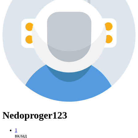
Nedoproger123
1
вклад