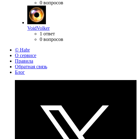
0 вопросов
VoidVolker
1 ответ
0 вопросов
© Habr
О сервисе
Правила
Обратная связь
Блог