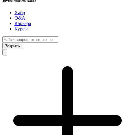
другие проекты хабра
Хабр
Q&A
Карьера
Курсы
Закрыть