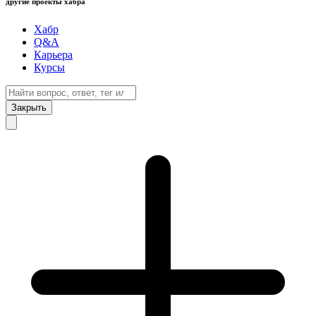
другие проекты хабра
Хабр
Q&A
Карьера
Курсы
Закрыть