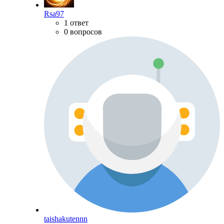
Rsa97
1 ответ
0 вопросов
taishakutennn