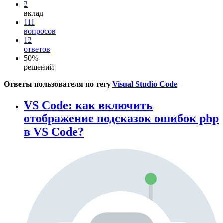
2
вклад
111
вопросов
12
ответов
50%
решений
Ответы пользователя по тегу
Visual Studio Code
VS Code: как включить
отображение подсказок ошибок php
в VS Code?