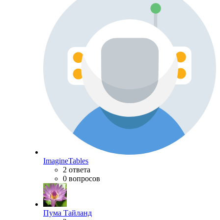
ImagineTables
2 ответа
0 вопросов
Пума Тайланд