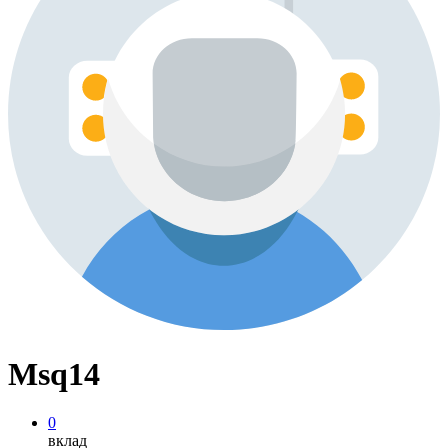
Msq14
0
вклад