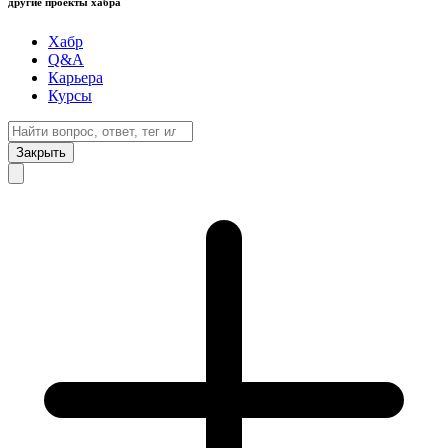
другие проекты хабра
Хабр
Q&A
Карьера
Курсы
Закрыть