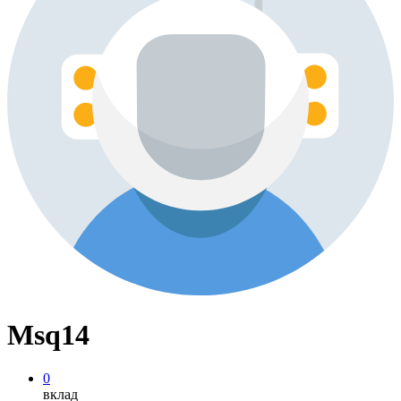
Msq14
0
вклад