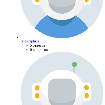
rvregraphics
5 ответов
0 вопросов