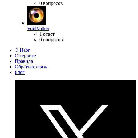
0 вопросов
VoidVolker
1 ответ
0 вопросов
© Habr
О сервисе
Правила
Обратная связь
Блог