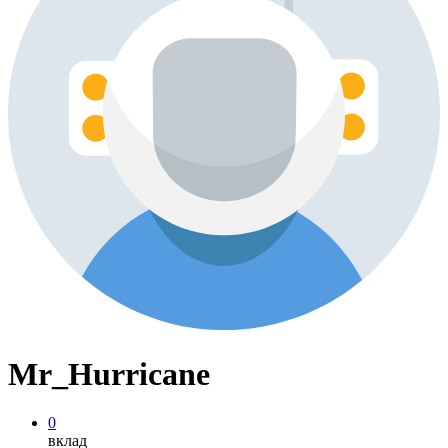
Mr_Hurricane
0
вклад