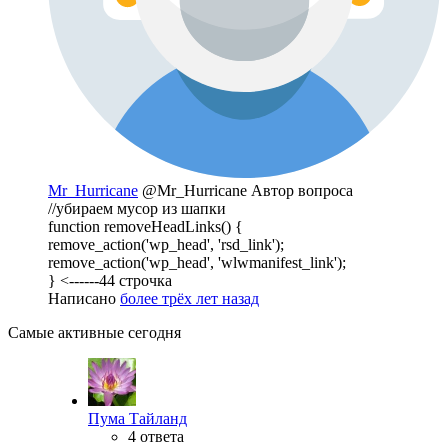
Mr_Hurricane
@Mr_Hurricane
Автор вопроса
//убираем мусор из шапки
function removeHeadLinks() {
remove_action('wp_head', 'rsd_link');
remove_action('wp_head', 'wlwmanifest_link');
} <------44 строчка
Написано
более трёх лет назад
Самые активные сегодня
Пума Тайланд
4 ответа