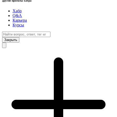
другие проекты хабра
Хабр
Q&A
Карьера
Курсы
Закрыть