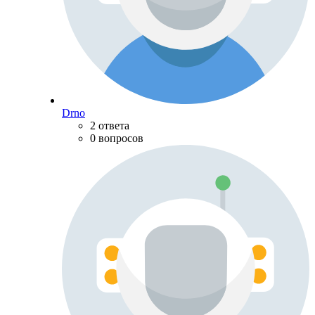
Drno
2 ответа
0 вопросов