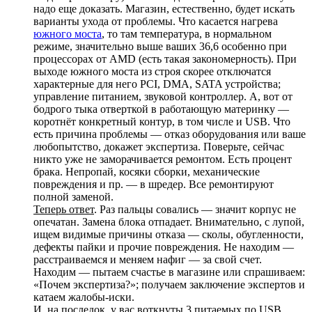
надо еще доказать. Магазин, естественно, будет искать
варианты ухода от проблемы. Что касается нагрева
южного моста
, то там температура, в нормальном
режиме, значительно выше ваших 36,6 особенно при
процессорах от AMD (есть такая закономерность). При
выходе южного моста из строя скорее отключатся
характерные для него PCI, DMA, SATA устройства;
управление питанием, звуковой контроллер. А, вот от
бодрого тыка отверткой в работающую материнку —
коротнёт конкретный контур, в том числе и USB. Что
есть причина проблемы — отказ оборудования или ваше
любопытство, докажет экспертиза. Поверьте, сейчас
никто уже не заморачивается ремонтом. Есть процент
брака. Непропай, косяки сборки, механические
повреждения и пр. — в шредер. Все ремонтируют
полной заменой.
Теперь ответ
. Раз пальцы совались — значит корпус не
опечатан. Замена блока отпадает. Внимательно, с лупой,
ищем видимые причины отказа — сколы, обугленности,
дефекты пайки и прочие повреждения. Не находим —
расстраиваемся и меняем нафиг — за свой счет.
Находим — пытаем счастье в магазине или спрашиваем:
«Почем экспертиза?»; получаем заключение экспертов и
катаем жалобы-иски.
И, на последок, у вас воткнуты
3 питаемых по USB