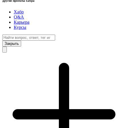
другие проекты хабра
Хабр
Q&A
Карьера
Курсы
Закрыть