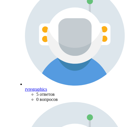
rvregraphics
5 ответов
0 вопросов