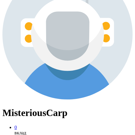
MisteriousCarp
0
вклад