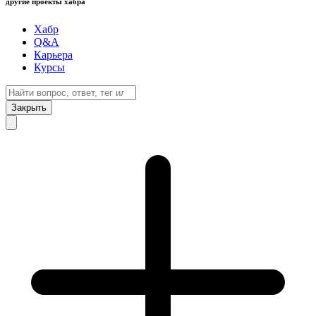
другие проекты хабра
Хабр
Q&A
Карьера
Курсы
Закрыть