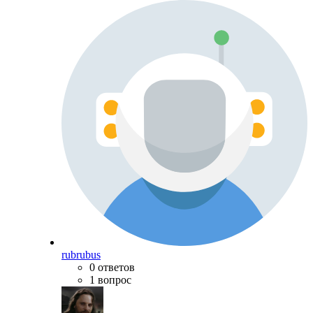
rubrubus
0 ответов
1 вопрос