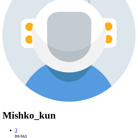
Mishko_kun
3
вклад