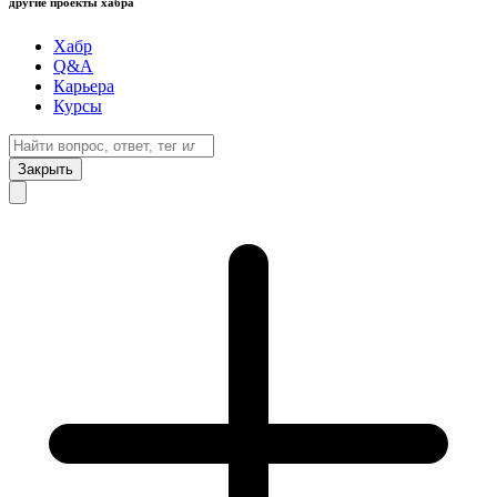
другие проекты хабра
Хабр
Q&A
Карьера
Курсы
Закрыть