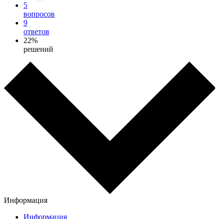
5
вопросов
9
ответов
22%
решений
Информация
Информация