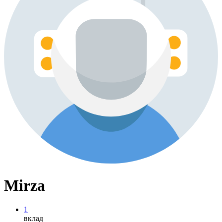
Mirza
1
вклад