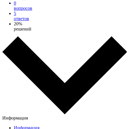
0
вопросов
5
ответов
20%
решений
Информация
Информация