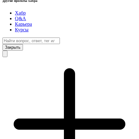
другие проекты хабра
Хабр
Q&A
Карьера
Курсы
Закрыть