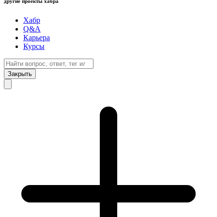
другие проекты хабра
Хабр
Q&A
Карьера
Курсы
Закрыть