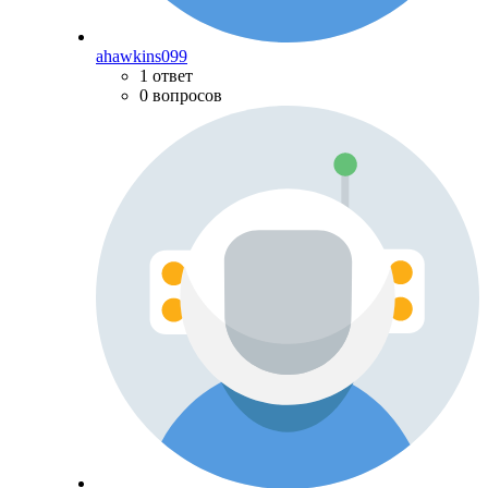
ahawkins099
1 ответ
0 вопросов