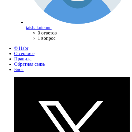
taishakutennn
0 ответов
1 вопрос
© Habr
О сервисе
Правила
Обратная связь
Блог