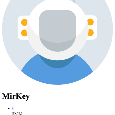
MirKey
0
вклад