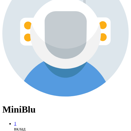
MiniBlu
1
вклад