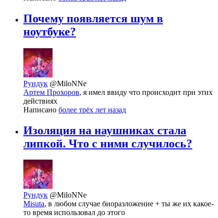
Почему появляется шум в
ноутбуке?
Рундук
@MiloNNe
Артем Прохоров
, я имел ввиду что происходит при этих
действиях
Написано
более трёх лет назад
Изоляция на наушниках стала
липкой. Что с ними случилось?
Рундук
@MiloNNe
Misuta
, в любом случае биоразложение + ты же их какое-
то время использовал до этого