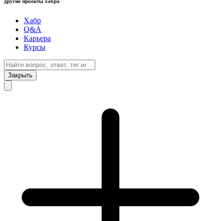
другие проекты хабра
Хабр
Q&A
Карьера
Курсы
Закрыть