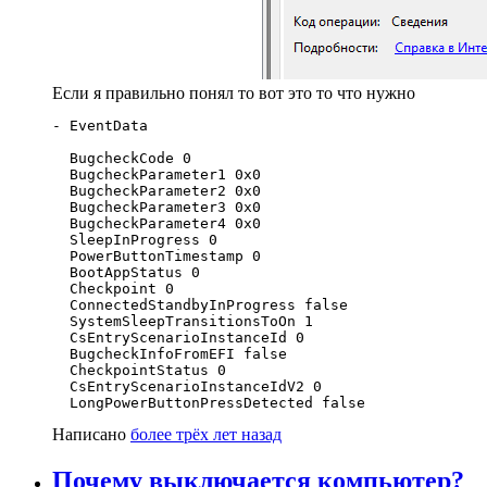
Если я правильно понял то вот это то что нужно
- EventData 

  BugcheckCode 0 

  BugcheckParameter1 0x0 

  BugcheckParameter2 0x0 

  BugcheckParameter3 0x0 

  BugcheckParameter4 0x0 

  SleepInProgress 0 

  PowerButtonTimestamp 0 

  BootAppStatus 0 

  Checkpoint 0 

  ConnectedStandbyInProgress false 

  SystemSleepTransitionsToOn 1 

  CsEntryScenarioInstanceId 0 

  BugcheckInfoFromEFI false 

  CheckpointStatus 0 

  CsEntryScenarioInstanceIdV2 0 

  LongPowerButtonPressDetected false
Написано
более трёх лет назад
Почему выключается компьютер?