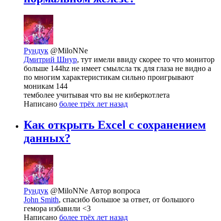
Рундук
@MiloNNe
Дмитрий Шнур
, тут имели ввиду скорее то что монитор
больше 144hz не имеет смылсла тк для глаза не видно а
по многим характеристикам сильно проигрывают
моникам 144
темболее учитывая что вы не киберкотлета
Написано
более трёх лет назад
Как открыть Excel с сохранением
данных?
Рундук
@MiloNNe
Автор вопроса
John Smith
, спасибо большое за ответ, от большого
гемора избавили <3
Написано
более трёх лет назад