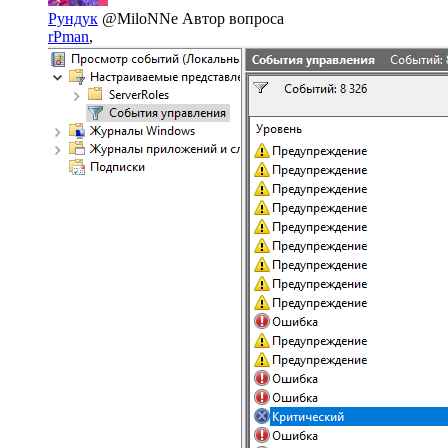
Рундук
@MiloNNe
Автор вопроса
rPman
,