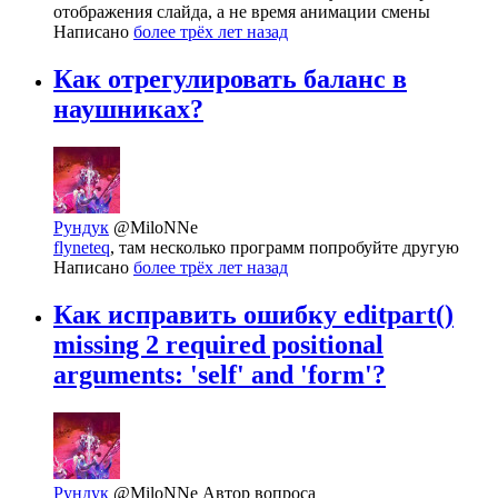
отображения слайда, а не время анимации смены
Написано
более трёх лет назад
Как отрегулировать баланс в
наушниках?
Рундук
@MiloNNe
flyneteq
, там несколько программ попробуйте другую
Написано
более трёх лет назад
Как исправить ошибку editpart()
missing 2 required positional
arguments: 'self' and 'form'?
Рундук
@MiloNNe
Автор вопроса