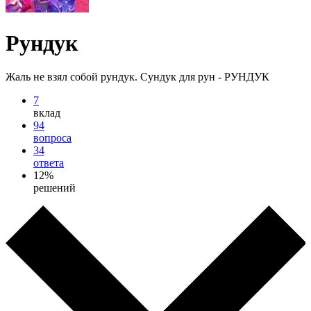
Рундук
Жаль не взял собой рундук. Сундук для рун - РУНДУК
7
вклад
94
вопроса
34
ответа
12%
решений