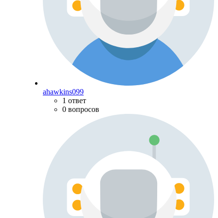
ahawkins099
1 ответ
0 вопросов