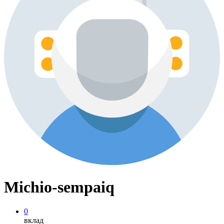
Michio-sempaiq
0
вклад