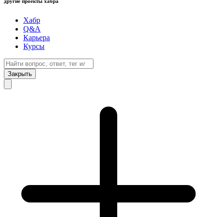
другие проекты хабра
Хабр
Q&A
Карьера
Курсы
Закрыть